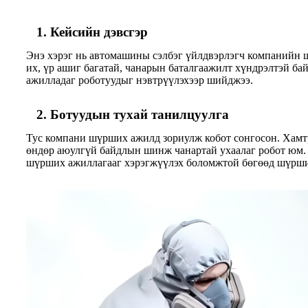
1. Кейсийн дэвсгэр
Энэ хэрэг нь автомашины сэлбэг үйлдвэрлэгч компанийн
их, үр ашиг багатай, чанарын баталгаажилт хүндрэлтэй б
ажилладаг роботуудыг нэвтрүүлэхээр шийджээ.
2. Ботуудын тухай танилцуулга
Тус компани шүрших ажилд зориулж кобот сонгосон. Хамт
өндөр аюулгүй байдлын шинж чанартай ухаалаг робот юм. 
шүрших ажиллагааг хэрэгжүүлэх боломжтой бөгөөд шүрших 