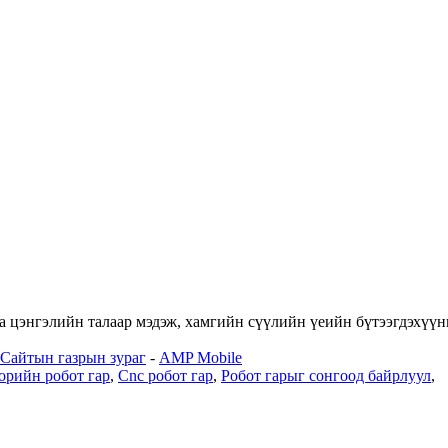
аа цэнгэлийн талаар мэдэж, хамгийн сүүлийн үеийн бүтээгдэхүү
Сайтын газрын зураг
-
AMP Mobile
орийн робот гар
,
Cnc робот гар
,
Робот гарыг сонгоод байрлуул
,