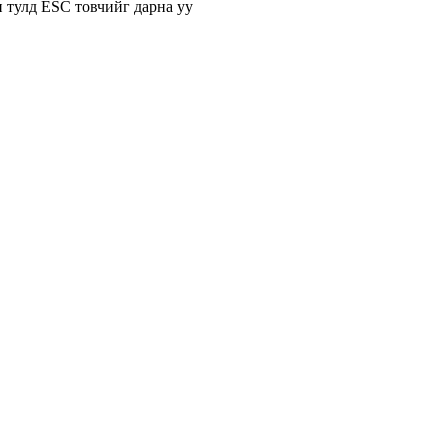
н тулд ESC товчийг дарна уу