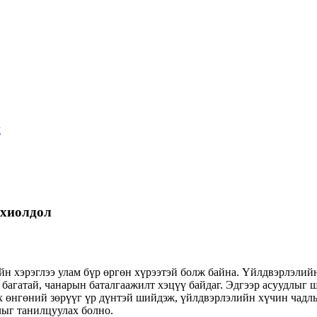
л
охиолдол
н хэрэглээ улам бүр өргөн хүрээтэй болж байна. Үйлдвэрлэлий
г багатай, чанарын баталгаажилт хэцүү байдаг. Эдгээр асуудлы
х өнгөний зөрүүг үр дүнтэй шийдэж, үйлдвэрлэлийн хүчин чадлы
лыг танилцуулах болно.