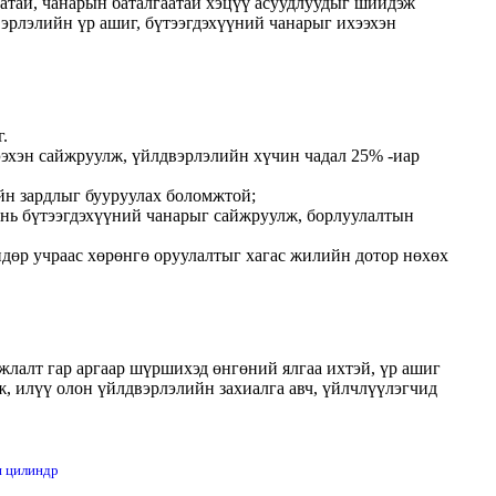
атай, чанарын баталгаатай хэцүү асуудлуудыг шийдэж
эрлэлийн үр ашиг, бүтээгдэхүүний чанарыг ихээхэн
.
ээхэн сайжруулж, үйлдвэрлэлийн хүчин чадал 25% -иар
йн зардлыг бууруулах боломжтой;
 нь бүтээгдэхүүний чанарыг сайжруулж, борлуулалтын
ндөр учраас хөрөнгө оруулалтыг хагас жилийн дотор нөхөх
лалт гар аргаар шүршихэд өнгөний ялгаа ихтэй, үр ашиг
, илүү олон үйлдвэрлэлийн захиалга авч, үйлчлүүлэгчид
н цилиндр