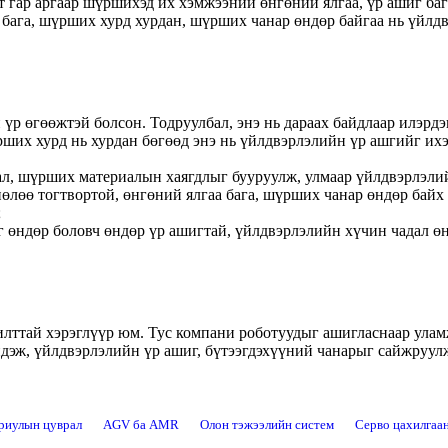
 гар аргаар шүршихэд их хэмжээний өнгөний ялгаа, үр ашиг баг
 бага, шүрших хурд хурдан, шүрших чанар өндөр байгаа нь үйлдв
үр өгөөжтэй болсон. Тодруулбал, энэ нь дараах байдлаар илэрдэг
ших хурд нь хурдан бөгөөд энэ нь үйлдвэрлэлийн үр ашгийг их
дал, шүрших материалын хаягдлыг бууруулж, улмаар үйлдвэрлэли
өлөө тогтвортой, өнгөний ялгаа бага, шүрших чанар өндөр байх
;
г өндөр боловч өндөр үр ашигтай, үйлдвэрлэлийн хүчин чадал ө
ттай хэрэглүүр юм. Тус компани роботуудыг ашигласнаар уламж
йдэж, үйлдвэрлэлийн үр ашиг, бүтээгдэхүүний чанарыг сайжруулж
риулын цуврал
AGV ба AMR
Олон тэжээлийн систем
Серво цахилгаа