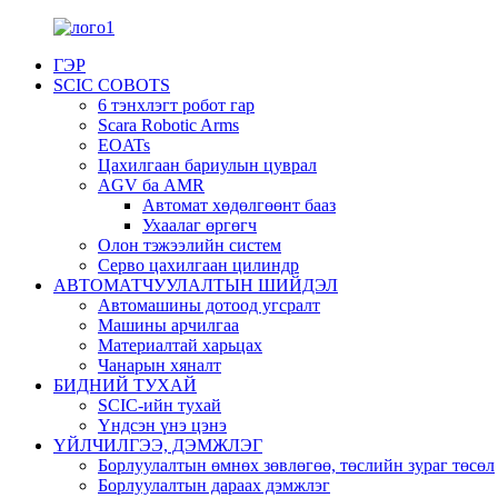
ГЭР
SCIC COBOTS
6 тэнхлэгт робот гар
Scara Robotic Arms
EOATs
Цахилгаан бариулын цуврал
AGV ба AMR
Автомат хөдөлгөөнт бааз
Ухаалаг өргөгч
Олон тэжээлийн систем
Серво цахилгаан цилиндр
АВТОМАТЧУУЛАЛТЫН ШИЙДЭЛ
Автомашины дотоод угсралт
Машины арчилгаа
Материалтай харьцах
Чанарын хяналт
БИДНИЙ ТУХАЙ
SCIC-ийн тухай
Үндсэн үнэ цэнэ
ҮЙЛЧИЛГЭЭ, ДЭМЖЛЭГ
Борлуулалтын өмнөх зөвлөгөө, төслийн зураг төсөл
Борлуулалтын дараах дэмжлэг