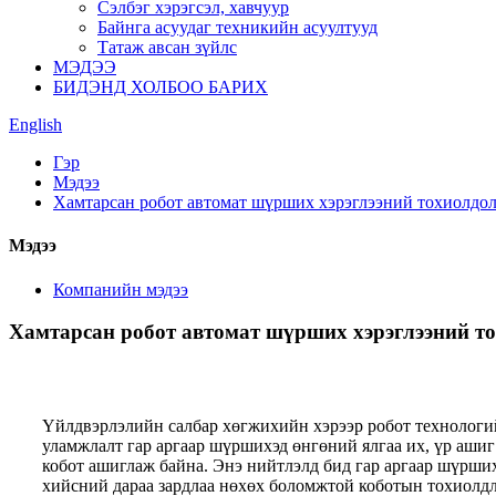
Сэлбэг хэрэгсэл, хавчуур
Байнга асуудаг техникийн асуултууд
Татаж авсан зүйлс
МЭДЭЭ
БИДЭНД ХОЛБОО БАРИХ
English
Гэр
Мэдээ
Хамтарсан робот автомат шүрших хэрэглээний тохиолдо
Мэдээ
Компанийн мэдээ
Хамтарсан робот автомат шүрших хэрэглээний т
Үйлдвэрлэлийн салбар хөгжихийн хэрээр робот технологий
уламжлалт гар аргаар шүршихэд өнгөний ялгаа их, үр аши
кобот ашиглаж байна. Энэ нийтлэлд бид гар аргаар шүрши
хийсний дараа зардлаа нөхөх боломжтой коботын тохиолд