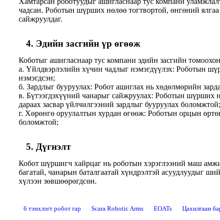
Хамтарсан роботуудыг ашигласнаар тус компани уламжлалт
чадсан. Роботын шүрших нөлөө тогтвортой, өнгөний ялгаа
сайжруулдаг.
4. Эдийн засгийн үр өгөөж
Коботыг ашигласнаар тус компани эдийн засгийн томоохон 
а. Үйлдвэрлэлийн хүчин чадлыг нэмэгдүүлэх: Роботын шүр
нэмэгдсэн;
б. Зардлыг бууруулах: Робот ашиглах нь хөдөлмөрийн зар
в. Бүтээгдэхүүний чанарыг сайжруулах: Роботын шүрших н
дараах засвар үйлчилгээний зардлыг бууруулах боломжтой
г. Хөрөнгө оруулалтын хурдан өгөөж: Роботын орцын өртө
боломжтой;
5. Дүгнэлт
Кобот шүршигч хайрцаг нь роботын хэрэглээний маш амжил
багатай, чанарын баталгаатай хүндрэлтэй асуудлуудыг ши
хүлээн зөвшөөрөгдсөн.
6 тэнхлэгт робот гар
Scara Robotic Arms
EOATs
Цахилгаан ба