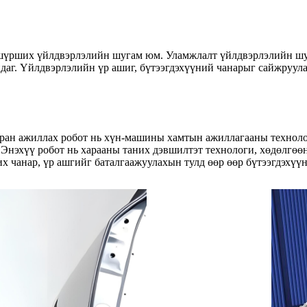
 шүрших үйлдвэрлэлийн шугам юм. Уламжлалт үйлдвэрлэлийн шу
айдаг. Үйлдвэрлэлийн үр ашиг, бүтээгдэхүүний чанарыг сайжруу
ран ажиллах робот нь хүн-машины хамтын ажиллагааны технолог
Энэхүү робот нь харааны таних дэвшилтэт технологи, хөдөлгөөн
чанар, үр ашгийг баталгаажуулахын тулд өөр өөр бүтээгдэхүүн