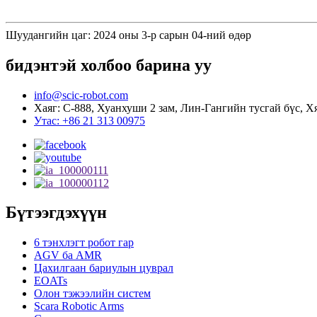
Шуудангийн цаг: 2024 оны 3-р сарын 04-ний өдөр
бидэнтэй холбоо барина уу
info@scic-robot.com
Хаяг: C-888, Хуанхуши 2 зам, Лин-Гангийн тусгай бүс, 
Утас: +86 21 313 00975
Бүтээгдэхүүн
6 тэнхлэгт робот гар
AGV ба AMR
Цахилгаан бариулын цуврал
EOATs
Олон тэжээлийн систем
Scara Robotic Arms