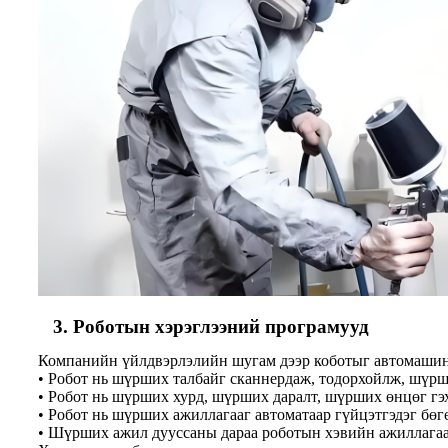
3. Роботын хэрэглээний програмууд
Компанийн үйлдвэрлэлийн шугам дээр коботыг автомашины 
• Робот нь шүрших талбайг сканнердаж, тодорхойлж, шүр
• Робот нь шүрших хурд, шүрших даралт, шүрших өнцөг гэ
• Робот нь шүрших ажиллагааг автоматаар гүйцэтгэдэг бөг
• Шүрших ажил дууссаны дараа роботын хэвийн ажиллагааг