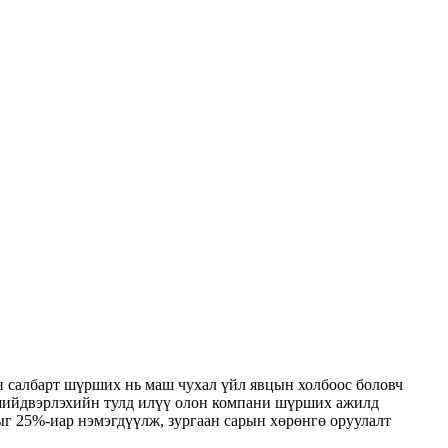
н салбарт шүрших нь маш чухал үйл явцын холбоос боловч
г шийдвэрлэхийн тулд илүү олон компани шүрших ажилд
г 25%-иар нэмэгдүүлж, зургаан сарын хөрөнгө оруулалт