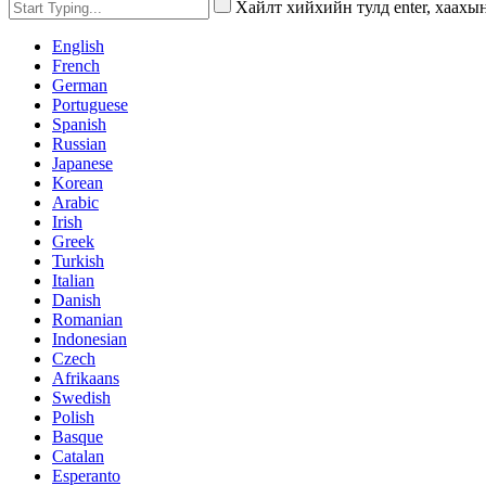
Хайлт хийхийн тулд enter, хаахы
English
French
German
Portuguese
Spanish
Russian
Japanese
Korean
Arabic
Irish
Greek
Turkish
Italian
Danish
Romanian
Indonesian
Czech
Afrikaans
Swedish
Polish
Basque
Catalan
Esperanto