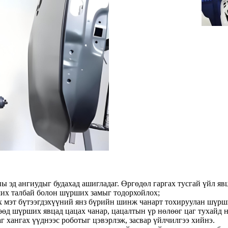
эд ангиудыг будахад ашигладаг. Өргөдөл гаргах тусгай үйл явц
ших талбай болон шүрших замыг тодорхойлох;
х мэт бүтээгдэхүүний янз бүрийн шинж чанарт тохируулан шүрш
өөд шүрших явцад цацах чанар, цацалтын үр нөлөөг цаг тухайд 
 хангах үүднээс роботыг цэвэрлэж, засвар үйлчилгээ хийнэ.