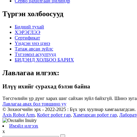
Серво цахилгаан цилиндр
Түргэн холбоосууд
Бидний тухай
ХЭРЭГЛЭЭ
Сертификат
Үндсэн үнэ цэнэ
Татаж авсан зүйлс
Түгээмэл асуултууд
БИДЭНД ХОЛБОО БАРИХ
Лавлагаа илгээх:
Илүү ихийг сурахад бэлэн байна
Төгсгөлийн үр дүнг харах шиг сайхан зүйл байхгүй. Шинэ зуг
Лавлагаа авах бол товшино уу
© Зохиогчийн эрх - 2022-2025 : Бүх эрх хуулиар хамгаалагдсан.
Axis Robot Arm
,
Кобот робот гар
,
Хамтарсан робот гар
,
Лаборат
Имэйл илгээх
x