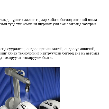
гамд шүрших ажлыг гараар хийдэг бөгөөд өнгөний ялгаа
лахын тулд тус компани шүрших үйл ажиллагаанд хамтран
ид суурилсан, өндөр нарийвчлалтай, өндөр үр ашигтай,
ийг хянах технологийг нэвтрүүлсэн бөгөөд энэ нь автомат
д тохируулан тохируулж болно.